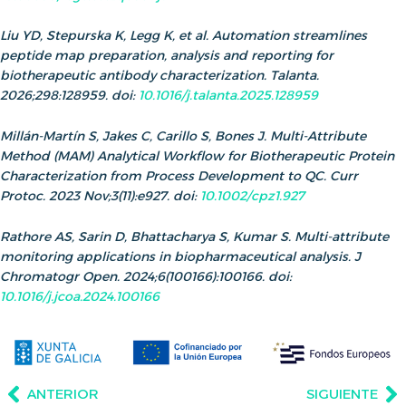
Liu YD, Stepurska K, Legg K, et al. Automation streamlines
peptide map preparation, analysis and reporting for
biotherapeutic antibody characterization. Talanta.
2026;298:128959. doi:
10.1016/j.talanta.2025.128959
Millán-Martín S, Jakes C, Carillo S, Bones J. Multi-Attribute
Method (MAM) Analytical Workflow for Biotherapeutic Protein
Characterization from Process Development to QC. Curr
Protoc. 2023 Nov;3(11):e927. doi:
10.1002/cpz1.927
Rathore AS, Sarin D, Bhattacharya S, Kumar S. Multi-attribute
monitoring applications in biopharmaceutical analysis. J
Chromatogr Open. 2024;6(100166):100166. doi:
10.1016/j.jcoa.2024.100166
ANTERIOR
SIGUIENTE