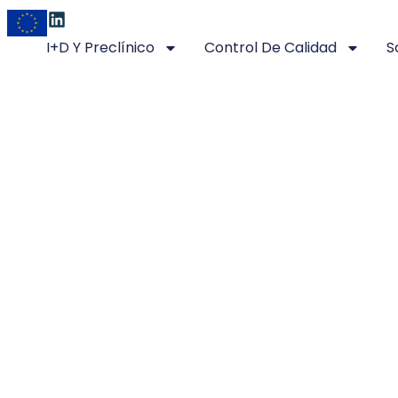
I+D Y Preclínico
Control De Calidad
S